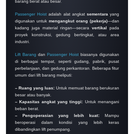
barang berat atau besar.
Passenger Hoist
adalah alat angkat
sementara
yang
digunakan untuk
mengangkut orang (pekerja)
—dan
kadang juga material ringan—secara
vertikal
pada
proyek konstruksi, gedung bertingkat, atau area
industri.
Lift Barang
dan
Passenger Hoist
biasanya digunakan
di berbagai tempat, seperti gudang, pabrik, pusat
perbelanjaan, dan gedung perkantoran. Beberapa fitur
umum dari lift barang meliputi:
– Ruang yang luas:
Untuk memuat barang berukuran
besar atau banyak.
– Kapasitas angkat yang tinggi:
Untuk menangani
beban berat.
– Pengoperasian yang lebih kuat:
Mampu
beroperasi dalam kondisi yang lebih keras
dibandingkan lift penumpang.