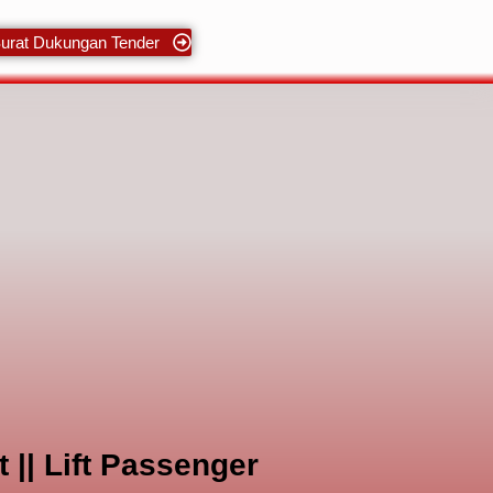
urat Dukungan Tender
 || Lift Passenger