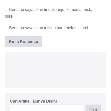
Beritahu saya akan tindak lanjut komentar melalui
surel.
Beritahu saya akan tulisan baru melalui surel.
Lif
Passenger Hoist 1 - 4 Ton
Cari Artikel lainnya Disini
Cari