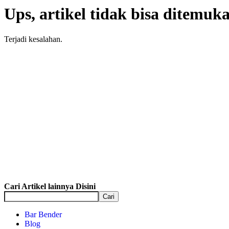
Ups, artikel tidak bisa ditemuk
Terjadi kesalahan.
Lift Barang
Alat Bantu
Hoist Cra
Single Cabin
Vertikal
1 - 2 Ton
Passenger
Hoist 1 - 4
Ton
Cari Artikel lainnya Disini
Cari
Bar Bender
Blog