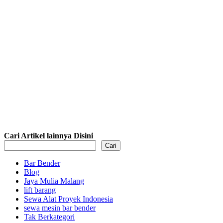
Lift Barang
Alat Bantu
Hoist Cra
Single Cabin
Vertikal
1 - 2 Ton
Passenger
Hoist 1 - 4
Ton
Cari Artikel lainnya Disini
Cari
Bar Bender
Blog
Jaya Mulia Malang
lift barang
Sewa Alat Proyek Indonesia
sewa mesin bar bender
Tak Berkategori