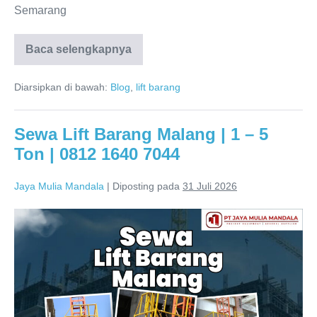
Semarang
Baca selengkapnya
Diarsipkan di bawah:
Blog
,
lift barang
Sewa Lift Barang Malang | 1 – 5
Ton | 0812 1640 7044
Jaya Mulia Mandala
|
Diposting pada
31 Juli 2026